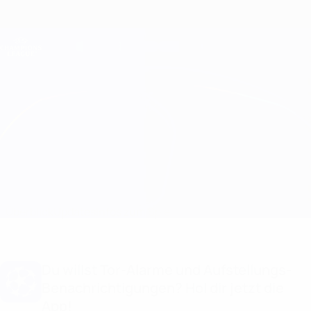
Direkt
zum
Hauptinhalt
Champions League Offiziell
Erhalten
Live-Ergebnisse &amp; Fantasy
UEFA Champions League
Barcelona vs Paris Statistiken
Überblick
Updates
Infos zum Spiel
Du willst Tor-Alarme und Aufstellungs-
Benachrichtigungen? Hol dir jetzt die
App!