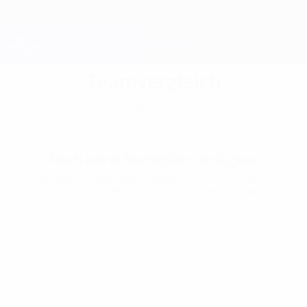
Direkt
zum
Hauptinhalt
Champions League Offiziell
Erhalten
Live-Ergebnisse &amp; Fantasy
UEFA Champions League
Teamvergleich
Saison 2026/27
Noch keine Statistiken verfügbar.
Mindestens eine dieser Mannschaften hat diese
Saison nicht in der Champions League gespielt.