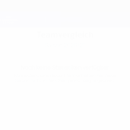
Direkt
zum
Hauptinhalt
Champions League Offiziell
Erhalten
Live-Ergebnisse &amp; Fantasy
UEFA Champions League
Teamvergleich
Saison 2026/27
Noch keine Statistiken verfügbar.
Mindestens eine dieser Mannschaften hat diese
Saison nicht in der Champions League gespielt.