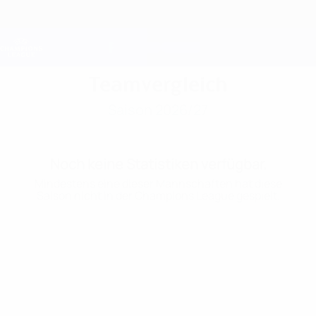
Direkt
zum
Hauptinhalt
Champions League Offiziell
Erhalten
Live-Ergebnisse &amp; Fantasy
UEFA Champions League
Teamvergleich
Saison 2026/27
Noch keine Statistiken verfügbar.
Mindestens eine dieser Mannschaften hat diese
Saison nicht in der Champions League gespielt.