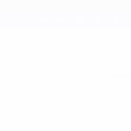
Direkt
zum
Hauptinhalt
Champions League Offiziell
Live-Ergebnisse &amp; Fantasy
UEFA Champions League
Mindestens e