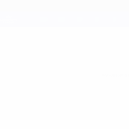
Direkt
zum
Hauptinhalt
Champions League Offiziell
Live-Ergebnisse &amp; Fantasy
UEFA Champions League
Mindestens e