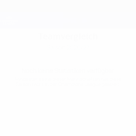
Direkt
zum
Hauptinhalt
Champions League Offiziell
Erhalten
Live-Ergebnisse &amp; Fantasy
UEFA Champions League
Teamvergleich
Saison 2026/27
Noch keine Statistiken verfügbar.
Mindestens eine dieser Mannschaften hat diese
Saison nicht in der Champions League gespielt.