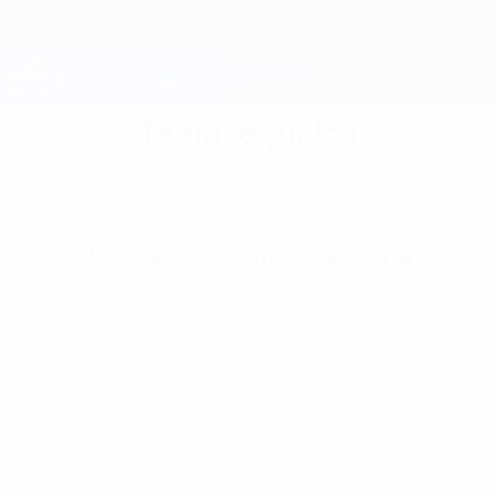
Direkt
zum
Hauptinhalt
Champions League Offiziell
Erhalten
Live-Ergebnisse &amp; Fantasy
UEFA Champions League
Teamvergleich
Saison 2026/27
Noch keine Statistiken verfügbar.
Mindestens eine dieser Mannschaften hat diese
Saison nicht in der Champions League gespielt.