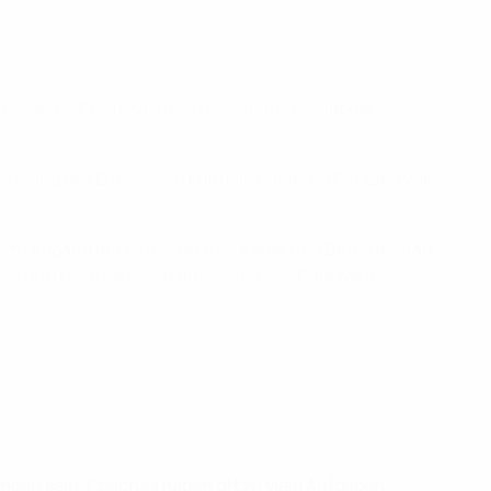
n moderne Chefcoaches zu verstehen“, sagt der
wicklung des Englischen Fußballverbands (FA) tätig war.
en im Umgang mit einem großen Kader und Betreuerstab,
e und Freunden sich auswirken“, so Cale weiter.
nden sein. Coaches haben oft zu viele Aufgaben