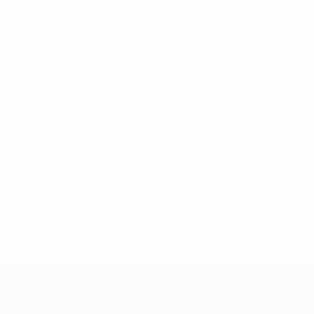
ihre Familie nicht gesehen haben. All diese Faktoren können S
vielen Stressfaktoren im Elitefußball einen Superhelden-Kompl
 sehr anspruchsvoll.“
es Hochleistungssports von Konstrukten wie Stärke, Widerstan
r emotional schwierige Situationen zu sprechen. Sie entwic
 alles da zu sein und nie Schwäche zu zeigen.“
. September 2024