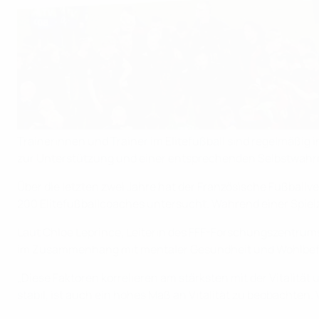
Trainerinnen und Trainer im Elitefußball sind regelmäßi
zur Unterstützung und einer entsprechenden Selbstwahrn
Über die letzten zwei Jahre hat der Französische Fußball
200 Elitefußballcoaches untersucht. Während einer Spielze
Laut Chloe Leprince, Leiterin des FFF-Forschungszentrums 
im Zusammenhang mit mentaler Gesundheit und Wohlbef
„Diese Faktoren korrelieren am stärksten mit der Vitalitä
stabil, ist auch ein hohes Maß an Vitalität zu beobachten. 