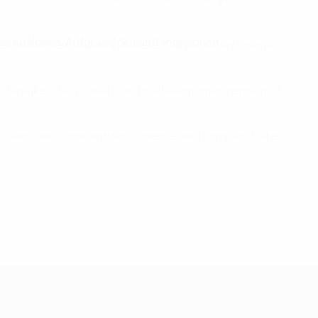
tress auslösen. Aufgrund des umfangreichen
ex entwickeln“, erklärt Dr. Peter Olusoga, Psychologie-
dsfähigkeit, Mut sowie Durchhaltevermögen geprägt ist
keln dann den sogenannten Superhelden-Komplex. Dabei