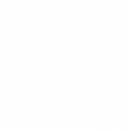
Die komplexen Herausforderungen von Train
„Zur Verbesserung ihrer mentalen Gesundheit und ihres W
Fachberater Dr. Andy Cale, der mit Berufsverbänden, Ver
„Der moderne Fußball ist eine sehr dynamische Branche“, s
„Man muss dafür sorgen, dass Coaches optimale Arbeits
Für eine effektivere Unterstützung müssen wir besser ve
das gnadenlose Pensum aus Trainingseinheiten, Spielen u
„Die sich ständig verändernde Rolle von Chefcoaches ka