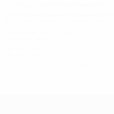
pro Tag und keine Zeit, sie alle vernünftig zu erledigen.
Den „Superhelden-Komplex“ vermeiden
Hinzu kommt, dass sie vielleicht schon seit einiger Zeit 
„Es ist nicht unüblich, dass Coaches als Reaktion auf die 
Anforderungsprofils und des Zeitdrucks gilt ihre Arbeit als
Dozent und approbierter Psychologe.
Dr. Andy Cale
„Einige unserer Studien haben gezeigt, dass die Kultur d
und fast hypermaskulin wirkt.
Das hält Coaches davon ab, sich Hilfe zu suchen und übe
geht es um das Bedürfnis, immer für alle Menschen und für
Vollständigen Artikel in The Technician lesen
© 1998-2026 UEFA. All rights reserved.
Letzte Aktualisierung: Donnerstag, 26