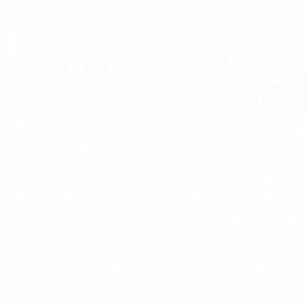
g intensiven und enorm anspruchsvollen Anforderungen ausge
ehmung kann der Elitefußball zum Risiko für ihre mentale G
verband (FFF) die Auswirkungen des Elitefußballs auf die men
it füllten die Coaches monatlich einen Fragebogen zu ihrer „
in Clairefontaine, haben sich die Qualität ihrer Beziehungen
inden erwiesen.
t und können sich positiv und negativ auswirken. Sind die Be
Verschlechtert sich einer der beiden Parameter, verschlechtert