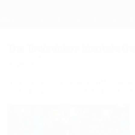
Direkt
zum
Hauptinhalt
Home
The Technician: Mentale G
Donnerstag, 19. September 2024
Gesundheit
Die UEFA
In der regelmäßig erscheinenden UEFA-Trainer
auf ihre mentale Gesundheit und ihr Wohlbef