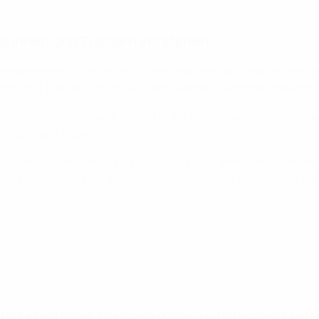
erinnen und Trainern verstehen
ohlbefindens ist es wichtig, die komplexen Anforderungen a
einen und Trainer/-innen aus dem Fußball zusammenarbeitet.
o Cale, der zuvor auch als Leiter der Spieler- und Trainerent
bedingungen haben.
rstehen, wie der ständige Erfolgsdruck, die Herausforderung
nd Medienterminen sowie die langen Phasen fernab von Famili
nn mit einem hohen Arbeitsaufkommen und Stressfaktor verbu