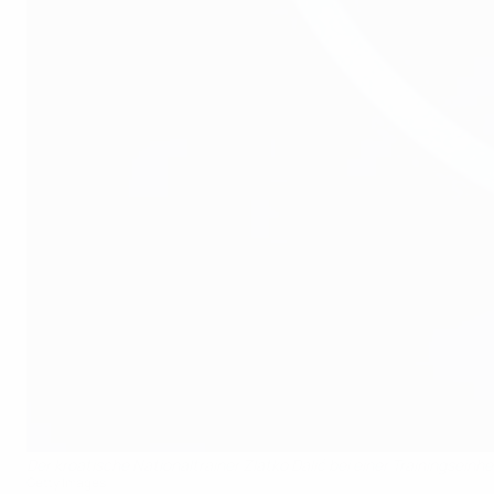
Der kroatische Nationaltrainer Zlatko Dalić bei einer Trainingsei
Getty Images