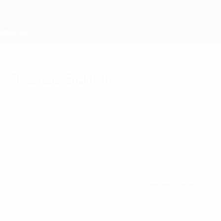
Direkt
zum
Hauptinhalt
Home
Werde Schiri!
Dienstag, 2. April 2024
Die UEFA
Mitglieder
Referees sind ein zentraler Bestandteil
des Fußballs. Neugierig auf diesen Beruf?
Werde Schiri!
Die UEFA möchte mit ihrer Kampagne
„Werde Schiri!“
junge Menschen für den Schiedsrichterberuf
gewinnen. Diese Kampagne ist Teil eines