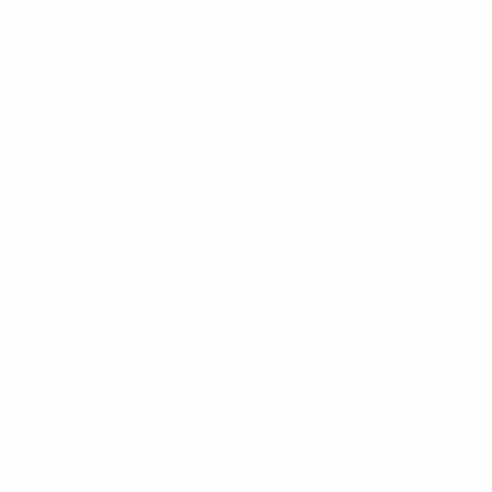
umfassenderen UEFA-Programms zur Unterstützung
von Nationalverbänden bei der Rekrutierung neuer
Schiedsrichterinnen und Schiedsrichter.
Roberto Rosetti, geschäftsführender Direktor
Schiedsrichterwesen:
„Angesichts der steigenden Anzahl an Spielen
bräuchten wir aktuell rund 277 000
Schiedsrichter im europäischen Fußball, doch es
fehlen fast 40 000, um die Durchführung der
Spiele auf Breitenfußballebene zu gewährleisten.
Aus diesem Grund hat die UEFA beschlossen, in
ein Programm zu investieren, das die
Nationalverbände bei der Rekrutierung und
Bindung junger Unparteiischer unterstützt. Für
das Funktionieren des europäischen Fußballs ist
dies von entscheidender Bedeutung.“