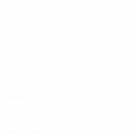
Verbänden muss eine Prüfung abgelegt werden, oder
es muss eine bestimmte Anzahl an Kursstunden oder
Praxiserfahrung nachgewiesen werden.
3. Praxiserfahrung sammeln: Um sich als
Schiedsrichter/-in weiterzuentwickeln, ist es wichtig,
Erfahrung in Spielen auf verschiedenen Stufen zu
sammeln, z.B. im Nachwuchs- oder Breitenfußball.
Tipps für Interessierte (auf Englisch)
Wie werde ich Schiedsrichter/-in
in meinem Land?
Der Einstieg in den Schiedsrichterberuf ist je nach
Nationalverband unterschiedlich. Klicke auf dein Land,
um mehr zu erfahren und die Hand nach der Pfeife
auszustrecken!