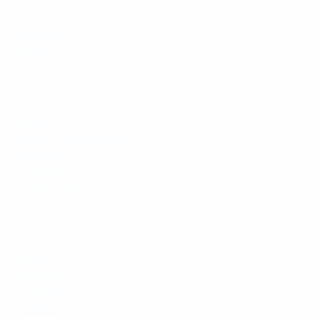
Albanien
Andorra
Armenien
Aserbaidschan
Belarus
Belgien
Bosnien-Herzegowina
Bulgarien
Dänemark
Deutschland
England
Estland
Färöer-Inseln
Finnland
Frankreich
Georgien
Gibraltar