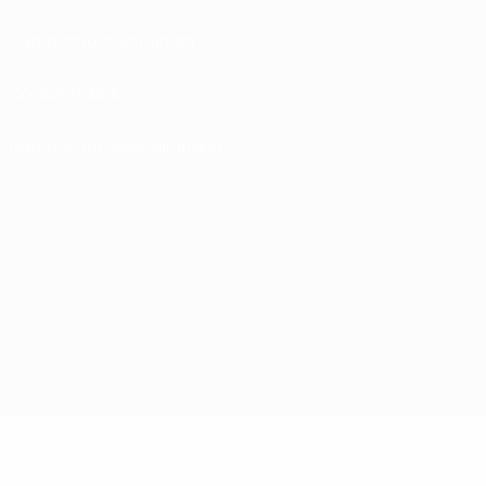
Datenschutzrichtlinien
Cookie-Politik
Datenschutzeinstellungen
© 1998-2026 UEFA. Alle Rechte vorbehalten
Der Name UEFA, das UEFA-Logo und alle Marken von UEFA-Wettbewerben sind
geschützte Marken und/oder von der UEFA urheberrechtlich geschützt. Sie
dürfen nicht für kommerzielle Zwecke verwendet werden. Mit der Verwendung
von UEFA.com erklären Sie sich mit den Nutzungsbedingungen und der
Datenschutzpolitik für die Website einverstanden.