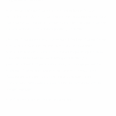
Unparteiische braucht.
Für diese Tätigkeit sind gute Fußballkenntnisse
erforderlich. Wichtig sind auch ein ausgeprägter Sinn
für Fairness, Unparteilichkeit und die Fähigkeit, unter
Druck schnell Entscheidungen zu treffen.
Bei der Ausübung des Schiedsrichterberufs baut man
meist auch Kompetenzen wie Führungsstärke,
Kommunikations- und Entscheidungsfähigkeit aus.
Des Weiteren bieten sich Möglichkeiten zur
persönlichen Entwicklung und zum Engagement im
Fußball. Außerdem kann man seine Fitness und
Ausdauer steigern und Teil eines lokalen oder
nationalen Netzwerks qualifizierter Schiedsrichter/-
innen werden.
Fünf gute Gründe, Schiri zu werden