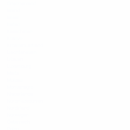
Griechenland
Island
Israel
Italien
Kasachstan
Kosovo
Kroatien
Lettland
Liechtenstein
Litauen
Luxemburg
Malta
Moldau
Montenegro
Niederlande
Nordmazedonien
Nordirland
Norwegen
Österreich
Polen