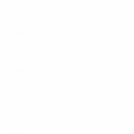
Portugal
Republik Irland
Rumänien
Russland
San Marino
Schottland
Schweden
Schweiz
Serbien
Slowakei
Slowenien
Spanien
Tschechien
Türkei
Ukraine
Ungarn