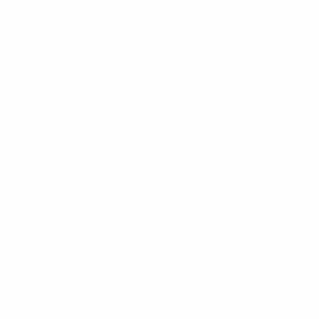
Shop für UEFA-
Klubwettbewerbe der
Männer
UEFA Men's Club
Competitions Memorabilia
SPRACHE &AUML;NDERN
Deutsch
English
Français
Deutsch
Русский
Español
Italiano
Português
UNS FOLGEN AUF
Nutzungsbedingungen