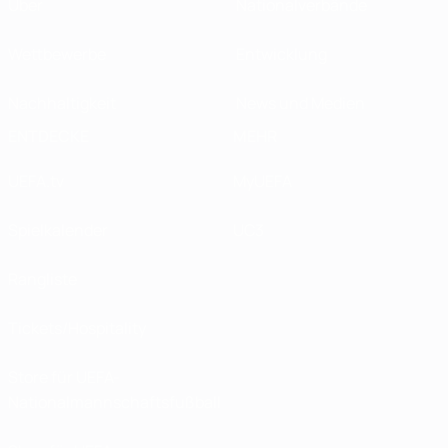
Über
Nationalverbände
Wettbewerbe
Entwicklung
Nachhaltigkeit
News und Medien
ENTDECKE
MEHR
UEFA.tv
MyUEFA
Spielkalender
UC3
Rangliste
Tickets/Hospitality
Store für UEFA-
Nationalmannschaftsfußball