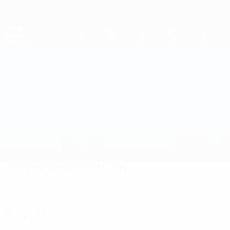
Direkt
zum
Hauptinhalt
Futsal-Weltmeisterschaft
Überblick
Updates
Infos zum Spiel
Ukraine vs Belgien
Wichtige Statistiken
Angriff