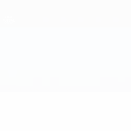
Direkt
zum
Hauptinhalt
Futsal-Weltmeisterschaft
Spanien vs Slowenien
Überblick
Updates
Infos zum Spiel