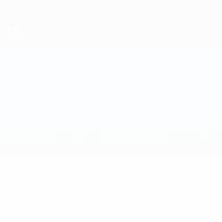
Direkt
zum
Hauptinhalt
Futsal-Weltmeisterschaft
Montenegro vs Kasachstan
Überblick
Updates
Infos zum Spiel