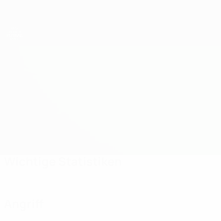
Direkt
zum
Hauptinhalt
UEFA U19-Futsal-EM
Malta vs Georgien
Updates
Gruppe
Infos zum Spiel
Wichtige Statistiken
Angriff