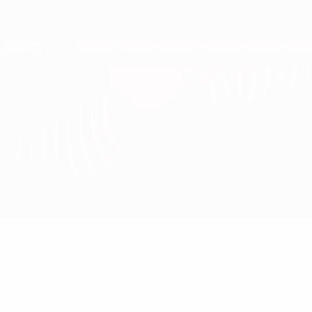
Direkt
zum
Hauptinhalt
Nations League &amp; Women's EURO
Erhalten
Live-Ergebnisse &amp; Statistiken
European Qualifiers
Nordirland vs Deutschland
Updates
Gruppe
Infos zum Spiel