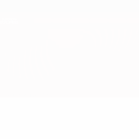
Direkt
zum
Hauptinhalt
Nations League &amp; Women's EURO
Erhalten
Live-Ergebnisse &amp; Statistiken
European Qualifiers
Spanien vs Georgien
Updates
Gruppe
Infos zum Spiel