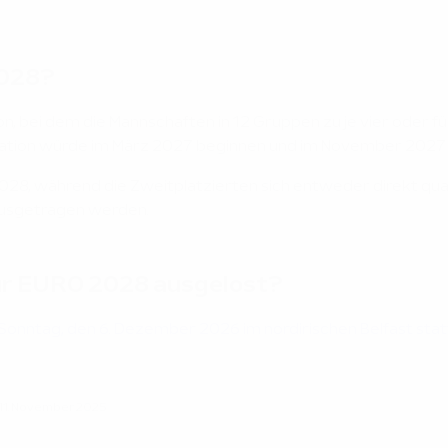
2028?
tion, bei dem die Mannschaften in 12 Gruppen zu je vier oder 
ikation würde im März 2027 beginnen und im November 2027
 2028, während die Zweitplatzierten sich entweder direkt qua
ausgetragen werden.
zur EURO 2028 ausgelost?
 Sonntag, den 6. Dezember 2026 im nordirischen Belfast stat
 11. November 2025