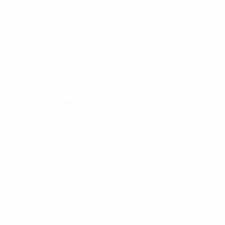
ragen, das Finale (sowie beide Halbfinalspiele) im
nt um 18:00 Uhr MEZ / 17:00 Uhr Ortszeit. Alle Details zu
bei die beiden besten Teams jeder der sechs Gruppen
ehen können.