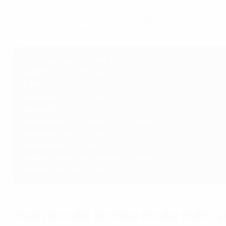
Wales erhielt am 10. Oktober 2023
grünes Licht vom UE
Die Spiele werden in neun Stadien stattfinden, darunter 
werden den Fußballfans dann zur Verfügung stehen.
Austragungsorte der EURO 2028
Cardiff
: Nationalstadion Wales
Dublin
: Dublin Arena
Glasgow
: Hampden Park
Newcastle
: St. James' Park
Manchester
: Manchester City Stadium
Liverpool
: Everton Stadium
Birmingham
: Villa Park
London
: Tottenham Hotspur Stadium
London
: Wembley Stadium
Wann sind die Termine für die EURO 