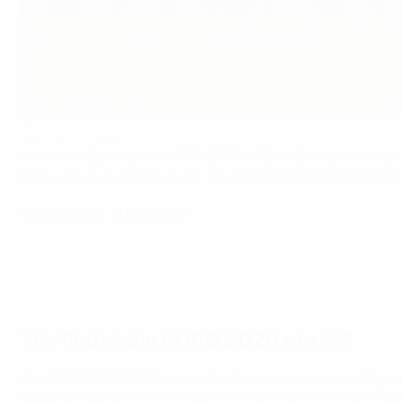
Der Henri-Delaunay-Pokal
UEFA via Getty Images
Nachdem
Spanien die UEFA EURO 2024 in Deutschland 
Ferne, aber die Weichen für die
UEFA EURO 2028
sind scho
Spielplan der EURO 2028
Wo findet die EURO 2028 statt?
Die UEFA EURO 2028 wird in Großbritannien und der Repub