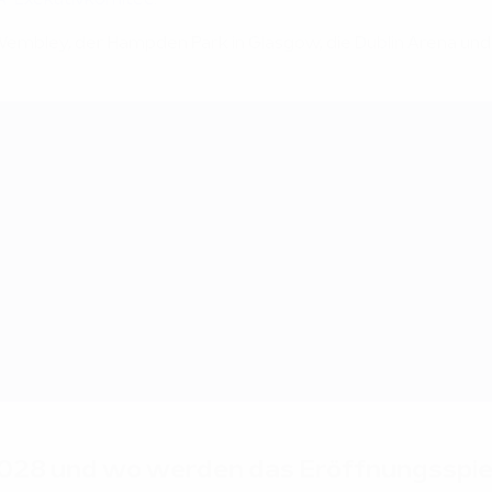
FA-Exekutivkomitee
.
Wembley, der Hampden Park in Glasgow, die Dublin Arena und d
2028 und wo werden das Eröffnungsspie