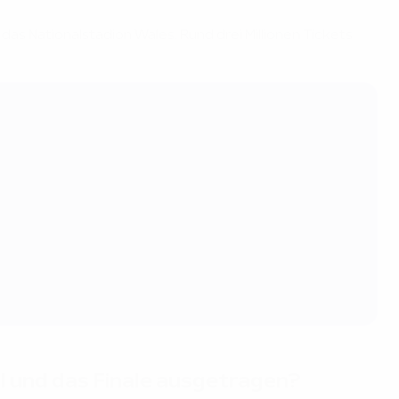
as Nationalstadion Wales. Rund drei Millionen Tickets
l und das Finale ausgetragen?