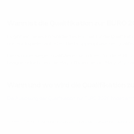
UEFA EURO 2028 wird in vier Gastgeberländern ausgetragen
Wann ist die Qualifikation zur EURO 
Es gibt ein neues konsolidiertes Format für die Qualifika
und Rückspielen antreten. Die Gruppenphase der Qualif
Die Gruppensieger qualifizieren sich direkt für die EURO
League teilnehmen. Die Play-offs würden im März 2028 
Wann und wo wird die Qualifikation 
Die Auslosung der Qualifikation zur EURO 2028 findet am
© 1998-2026 UEFA. All rights reserved.
Letzte Aktualisierung: Dienstag,