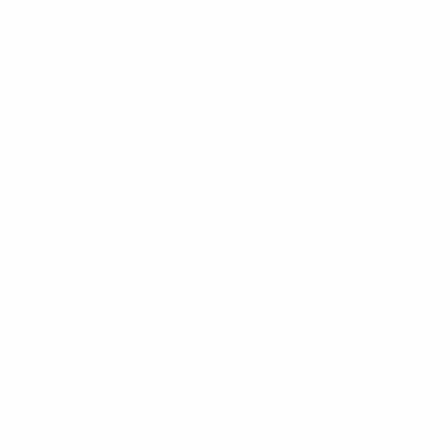
fünf Teams aufgeteilt werden, die gegeneinander in Hin-
 enden.
lifizieren oder an Play-offs mit Teams der UEFA Nations
t.