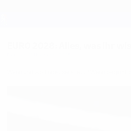
Direkt
zum
Hauptinhalt
UEFA EURO 2028
EURO 2028: Alles, was ihr w
Dienstag, 11. November 2025
Wann und wo findet sie statt? Wann beginnt d