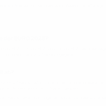
Das erste Spiel wird im Nationalstadion Wales in Cardiff ausget
ele der EURO 2028?
0 Uhr MEZ, 18:00 Uhr MEZ und 21:00 Uhr MEZ. Das Finale begin
er Endrunde im Jahr 2027 bekannt gegeben.
8 ab?
 2016: 24 Mannschaften treten in der Gruppenphase an, wo
nziehen. Ab dann wird im K.-o.-System gespielt.
nden Mannschaften ihre möglichen Routen ins Finale vorhers