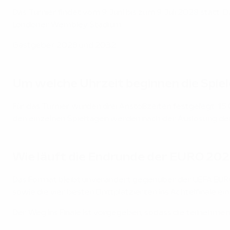
Das Turnier findet vom 9. Juni bis zum 9. Juli 2028 statt. 
Londoner Wembley Stadium.
Gastgeber 2028 und 2032
Um welche Uhrzeit beginnen die Spi
Für das Turnier wurden drei Anstoßzeiten festgelegt: 15:0
den einzelnen Spieltagen werden nach der Auslosung d
Wie läuft die Endrunde der EURO 202
Das Format bleibt unverändert gegenüber der UEFA EURO
sowie die vier besten Drittplatzierten ins Achtelfinale ei
Der Weg ins Finale ist vorgegeben, sodass die teilnehme